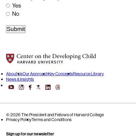
Yes
No
Center on the Developing Child at Harvard University
About Us
Our Approach
Key Concepts
Resource Library
News & Insights
YouTube
Facebook
LinkedIn
Threads
Instagram
X
© 2026 The President and Fellows of Harvard College
Privacy Policy
Terms and Conditions
Sign up for our newsletter